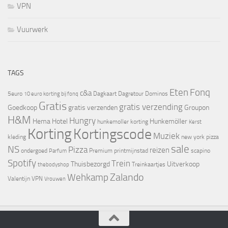
VPN
Vuurwerk
TAGS
Eten
Fonq
c&a
5euro
Dagkaart
Dagretour
Dominos
10 euro korting bij fonq
Gratis
gratis verzending
Goedkoop
gratis verzenden
Groupon
H&M
Hungry
Hema
Hotel
Hunkemöller
hunkemoller korting
Kerst
Korting
Kortingscode
Muziek
kleding
new york pizza
sale
NS
Pizza
reizen
ondergoed
Premium
printmijnstad
scapino
Parfum
Spotify
Trein
Thuisbezorgd
Uitverkoop
Treinkaartjes
thebodyshop
Zalando
Wehkamp
Valentijn
VPN
Vrouwen