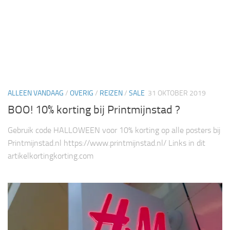
ALLEEN VANDAAG
/
OVERIG
/
REIZEN
/
SALE
31 OKTOBER 2019
BOO! 10% korting bij Printmijnstad ?
Gebruik code HALLOWEEN voor 10% korting op alle posters bij
Printmijnstad.nl https://www.printmijnstad.nl/ Links in dit
artikelkortingkorting.com