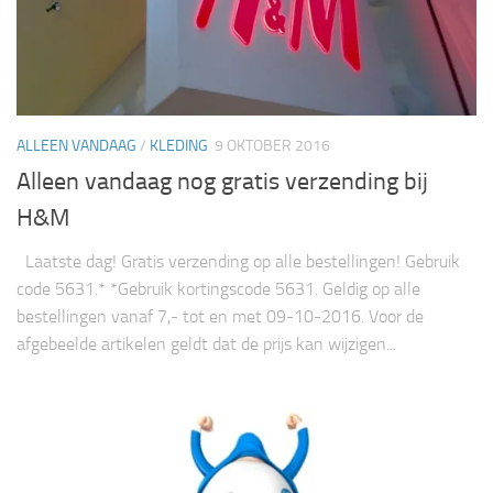
ALLEEN VANDAAG
/
KLEDING
9 OKTOBER 2016
Alleen vandaag nog gratis verzending bij
H&M
Laatste dag! Gratis verzending op alle bestellingen! Gebruik
code 5631.* *Gebruik kortingscode 5631. Geldig op alle
bestellingen vanaf 7,- tot en met 09-10-2016. Voor de
afgebeelde artikelen geldt dat de prijs kan wijzigen...