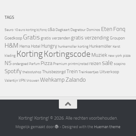
TAGS
Eten
Fonq
c&a
5euro
Dagkaart
Dagretour
Dominos
10 euro korting bij fonq
Gratis
gratis verzending
Goedkoop
gratis verzenden
Groupon
H&M
Hungry
Hema
Hotel
Hunkemöller
hunkemoller korting
Kerst
Korting
Kortingscode
Muziek
kleding
new york pizza
sale
NS
Pizza
reizen
ondergoed
Premium
printmijnstad
scapino
Parfum
Spotify
Trein
Thuisbezorgd
Uitverkoop
Treinkaartjes
thebodyshop
Zalando
Wehkamp
Valentijn
VPN
Vrouwen
Korting! Korting! © 2026. Alle rechten voorbehouden.
Mogelijk gemaakt door
- Designed with the
Hueman theme