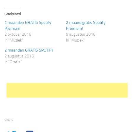
delen
delen
met
op
Twitter
Facebook
(Wordt
(Wordt
Gerelateerd
in
in
een
een
2 maanden GRATIS Spotify
2 maand gratis Spotify
nieuw
nieuw
venster
venster
Premium
Premium!
geopend)
geopend)
2 oktober 2016
9 augustus 2016
In "Muziek"
In "Muziek"
2 maanden GRATIS SPOTIFY
2 augustus 2016
In "Gratis"
SHARE