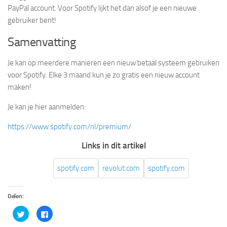
PayPal account. Voor Spotify lijkt het dan alsof je een nieuwe
gebruiker bent!
Samenvatting
Je kan op meerdere manieren een nieuw betaal systeem gebruiken
voor Spotify. Elke 3 maand kun je zo gratis een nieuw account
maken!
Je kan je hier aanmelden:
https://www.spotify.com/nl/premium/
Links in dit artikel
spotify.com
revolut.com
spotify.com
Delen:
Klik
Klik
om
om
te
te