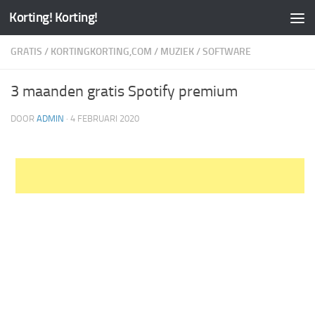
Korting! Korting!
GRATIS
/
KORTINGKORTING,COM
/
MUZIEK
/
SOFTWARE
3 maanden gratis Spotify premium
DOOR
ADMIN
·
4 FEBRUARI 2020