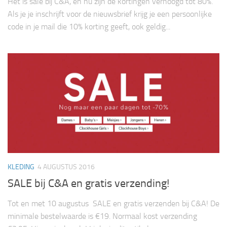
Het is sale bij C&A, en nu zijn de kortingen verhoogd tot 80%.
Als je je inschrijft voor de nieuwsbrief krijg je een persoonlijke
code in je mail die 10% korting geeft, ook geldig...
KLEDING
4 AUGUSTUS 2016
SALE bij C&A en gratis verzending!
Tot en met 10 augustus SALE en gratis verzenden bij C&A! De
minimale bestelwaarde is €19. Normaal kost verzending