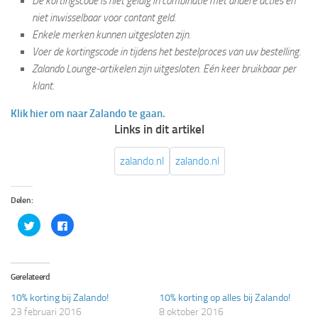
De kortingscode is niet geldig in combinatie met andere acties en
niet inwisselbaar voor contant geld.
Enkele merken kunnen uitgesloten zijn.
Voer de kortingscode in tijdens het bestelproces van uw bestelling.
Zalando Lounge-artikelen zijn uitgesloten. Eén keer bruikbaar per
klant.
Klik hier om naar Zalando te gaan.
Links in dit artikel
zalando.nl
zalando.nl
Delen:
Klik
Klik
om
om
te
te
delen
delen
met
op
Twitter
Facebook
(Wordt
(Wordt
Gerelateerd
in
in
een
een
10% korting bij Zalando!
10% korting op alles bij Zalando!
nieuw
nieuw
venster
venster
23 februari 2016
8 oktober 2016
geopend)
geopend)