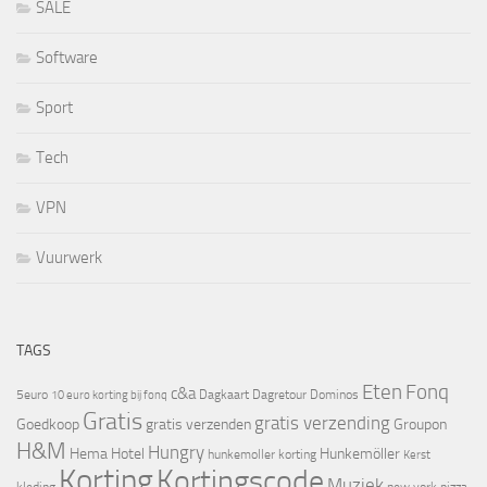
SALE
Software
Sport
Tech
VPN
Vuurwerk
TAGS
Eten
Fonq
c&a
5euro
Dagkaart
Dagretour
Dominos
10 euro korting bij fonq
Gratis
gratis verzending
Goedkoop
gratis verzenden
Groupon
H&M
Hungry
Hema
Hotel
Hunkemöller
hunkemoller korting
Kerst
Korting
Kortingscode
Muziek