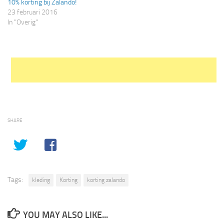
10% korting bij Zalando!
23 februari 2016
In "Overig"
SHARE
Tags:
kleding
Korting
korting zalando
YOU MAY ALSO LIKE...