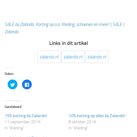
SALE bij Zalando: Korting op o.a. Kleding, schoenen en meer! | SALE |
Zalando
Links in dit artikel
zalando.nl
zalando.nl
zalando.nl
Delen:
Klik
Klik
om
om
te
te
delen
delen
met
op
Twitter
Facebook
(Wordt
(Wordt
Gerelateerd
in
in
een
een
15% korting bij Zalando!
10% korting op alles bij Zalando!
nieuw
nieuw
venster
venster
11 september 2016
8 oktober 2016
geopend)
geopend)
In "Kleding"
In "Kleding"