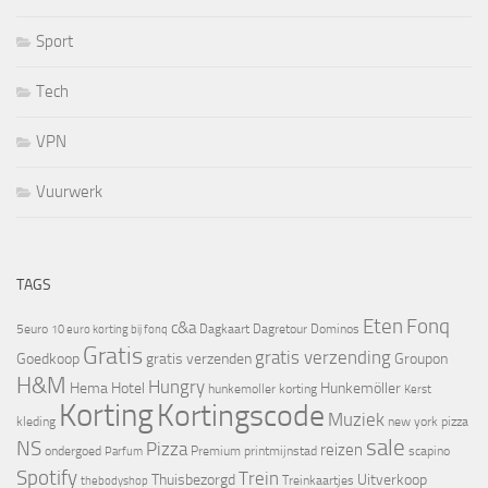
Sport
Tech
VPN
Vuurwerk
TAGS
Eten
Fonq
c&a
5euro
Dagkaart
Dagretour
Dominos
10 euro korting bij fonq
Gratis
gratis verzending
Goedkoop
gratis verzenden
Groupon
H&M
Hungry
Hema
Hotel
Hunkemöller
hunkemoller korting
Kerst
Korting
Kortingscode
Muziek
kleding
new york pizza
sale
NS
Pizza
reizen
ondergoed
Premium
printmijnstad
scapino
Parfum
Spotify
Trein
Thuisbezorgd
Uitverkoop
Treinkaartjes
thebodyshop