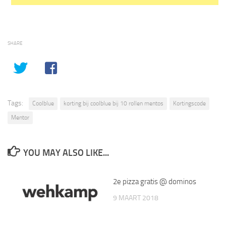
SHARE
Tags:
Coolblue
korting bij coolblue bij 10 rollen mentos
Kortingscode
Mentor
YOU MAY ALSO LIKE...
2e pizza gratis @ dominos
9 MAART 2018