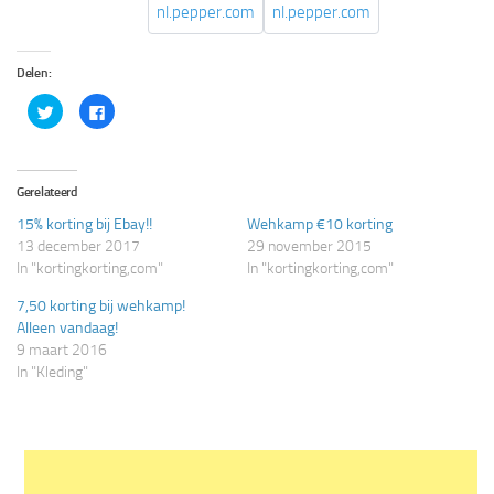
nl.pepper.com
nl.pepper.com
Delen:
Klik
Klik
om
om
te
te
delen
delen
met
op
Twitter
Facebook
(Wordt
(Wordt
Gerelateerd
in
in
een
een
15% korting bij Ebay!!
Wehkamp €10 korting
nieuw
nieuw
venster
venster
13 december 2017
29 november 2015
geopend)
geopend)
In "kortingkorting,com"
In "kortingkorting,com"
7,50 korting bij wehkamp!
Alleen vandaag!
9 maart 2016
In "Kleding"