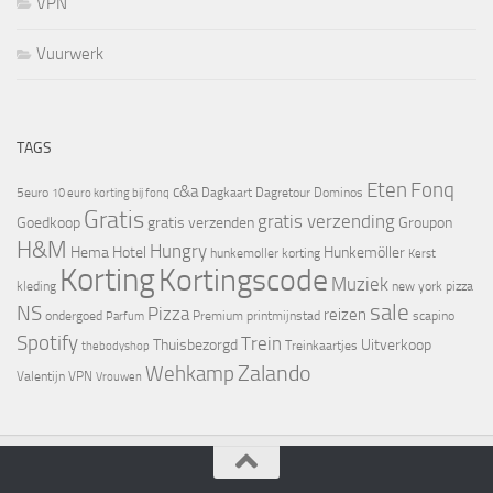
VPN
Vuurwerk
TAGS
Eten
Fonq
c&a
5euro
Dagkaart
Dagretour
Dominos
10 euro korting bij fonq
Gratis
gratis verzending
Goedkoop
gratis verzenden
Groupon
H&M
Hungry
Hema
Hotel
Hunkemöller
hunkemoller korting
Kerst
Korting
Kortingscode
Muziek
kleding
new york pizza
sale
NS
Pizza
reizen
ondergoed
Premium
printmijnstad
scapino
Parfum
Spotify
Trein
Thuisbezorgd
Uitverkoop
Treinkaartjes
thebodyshop
Zalando
Wehkamp
Valentijn
VPN
Vrouwen