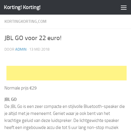
Korting! Korting!
KORTINGKORTING,COM
JBL GO voor 22 euro!
DOOR
ADMIN
·
13 MEI 2018
Normale prijs €29
JBL GO
De JBL Go is een zeer compacte en stijlvolle Bluetooth-speaker die
je altijd met je meeneemt. Geniet waar je ook bent van het
krachtige geluid van deze luidspreker. De lichtgewichte speaker
heeft een ingebouwde accu die tot 5 uur lang non-stop muziek