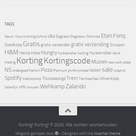
TAGS
Eten
Fonq
c&a
5euro
Dagkaart
Dagretour
Dominos
10 euro korting bij fonq
Gratis
gratis verzending
Goedkoop
gratis verzenden
Groupon
H&M
Hungry
Hema
Hotel
Hunkemöller
hunkemoller korting
Kerst
Korting
Kortingscode
Muziek
kleding
new york pizza
sale
NS
Pizza
reizen
ondergoed
Premium
printmijnstad
scapino
Parfum
Spotify
Trein
Thuisbezorgd
Uitverkoop
Treinkaartjes
thebodyshop
Zalando
Wehkamp
Valentijn
VPN
Vrouwen
Korting! Korting! © 2026. Alle rechten voorbehouden.
Mogelijk gemaakt door
- Designed with the
Hueman theme