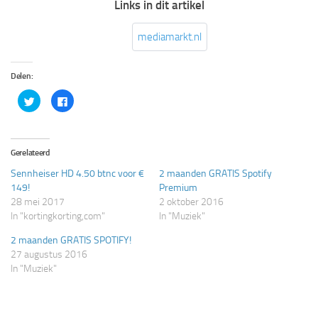
Links in dit artikel
mediamarkt.nl
Delen:
Klik
Klik
om
om
te
te
delen
delen
met
op
Twitter
Facebook
(Wordt
(Wordt
Gerelateerd
in
in
een
een
Sennheiser HD 4.50 btnc voor €
2 maanden GRATIS Spotify
nieuw
nieuw
venster
venster
149!
Premium
geopend)
geopend)
28 mei 2017
2 oktober 2016
In "kortingkorting,com"
In "Muziek"
2 maanden GRATIS SPOTIFY!
27 augustus 2016
In "Muziek"