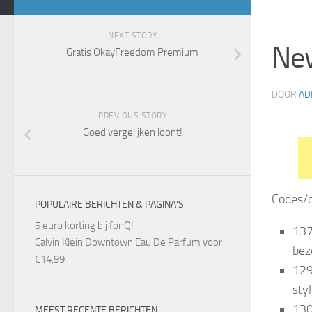
NEXT STORY
New
Gratis OkayFreedom Premium
DOOR
AD
PREVIOUS STORY
Goed vergelijken loont!
Codes/
POPULAIRE BERICHTEN & PAGINA’S
5 euro korting bij fonQ!
137
Calvin Klein Downtown Eau De Parfum voor
bez
€14,99
129
sty
130
MEEST RECENTE BERICHTEN