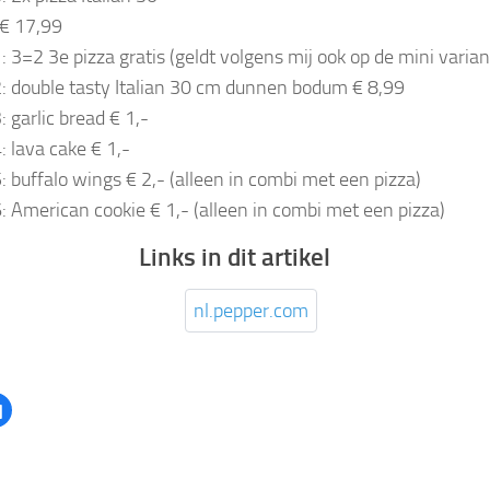
€ 17,99
: 3=2 3e pizza gratis (geldt volgens mij ook op de mini varian
: double tasty Italian 30 cm dunnen bodum € 8,99
: garlic bread € 1,-
: lava cake € 1,-
: buffalo wings € 2,- (alleen in combi met een pizza)
: American cookie € 1,- (alleen in combi met een pizza)
Links in dit artikel
nl.pepper.com
Klik
om
te
delen
op
er
Facebook
t
(Wordt