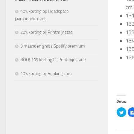
cm 
40% korting op Headspace
131
jaarabonnement
132
133
20% korting bij Printmijnstad
134
3 maanden gratis Spotify premium
135
136
BOO! 10% korting bij Printmijnstad ?
10% korting bij Booking.com
Delen:
Klik
om
te
delen
met
Twitt
(Word