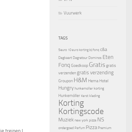
Vuurwerk
TAGS
c&a
5euro
10 euro korting bij fonq
Eten
Dagkaart
Dagretour
Dominos
Gratis
Fonq
Goedkoop
gratis
gratis verzending
verzenden
H&M
Groupon
Hema
Hotel
Hungry
hunkemoller korting
Hunkemöller
kleding
Kerst
Korting
Kortingscode
NS
Muziek
new york pizza
Pizza
ondergoed
Premium
Parfum
je treinen |