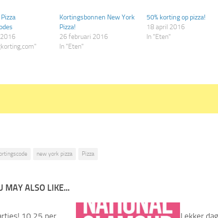
in
een
nieuw
Pizza
Kortingsbonnen New York
50% korting op pizza!
er
venster
codes
end)
geopend)
Pizza!
18 april 2016
 2016
26 februari 2016
In "Eten"
gkorting,com"
In "Eten"
ortingscode
new york pizza
Pizza
 MAY ALSO LIKE...
rtjes! 10,25 per
Lekker dag