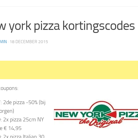
 york pizza kortingscodes
MIN
·
18 DECEMBER 2015
coupons:
: 2de pizza -50% (bij
orgen)
: 2x pizza 25cm NY
le € 14,95
: 2x pizza Italian 30