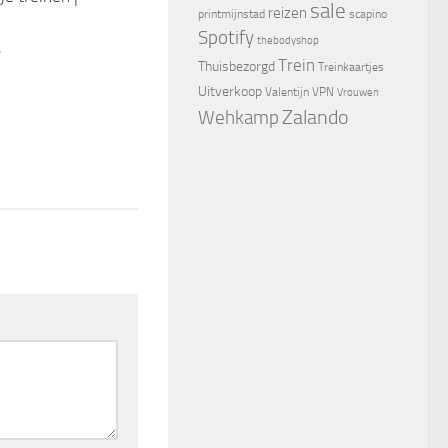
sale
reizen
printmijnstad
scapino
Spotify
thebodyshop
7
Trein
Thuisbezorgd
Treinkaartjes
Uitverkoop
Valentijn
VPN
Vrouwen
Zalando
Wehkamp