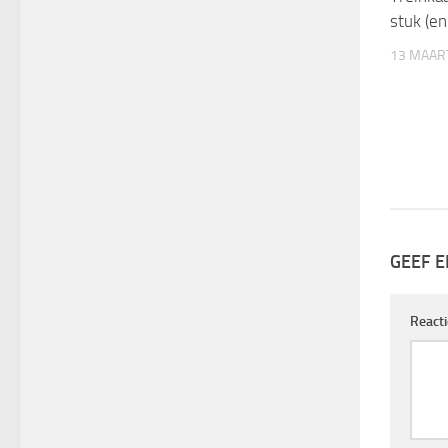
stuk (en
13 MAAR
GEEF E
Reacti