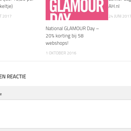
keltje)
AH.nl
T 2017
24 JUNI 201
National GLAMOUR Day –
20% korting bij 58
webshops!
1 OKTOBER 2016
EN REACTIE
e