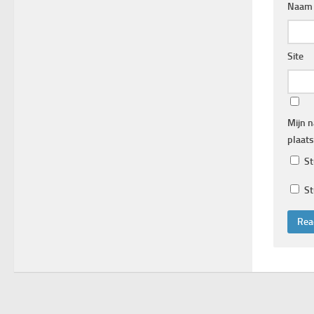
Naa
Site
Mijn n
plaats
St
St