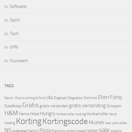
Software
Sport
Tech
VPN
Vuurwerk
TAGS
Eten
Fonq
c&a
5euro
Dagkaart
Dagretour
Dominos
10 euro korting bij fonq
Gratis
gratis verzending
Goedkoop
gratis verzenden
Groupon
H&M
Hungry
Hema
Hotel
Hunkemöller
hunkemoller korting
Kerst
Korting
Kortingscode
Muziek
kleding
new york pizza
sale
NS
Pizza
reizen
ondergoed
Premium
printmijnstad
scapino
Parfum