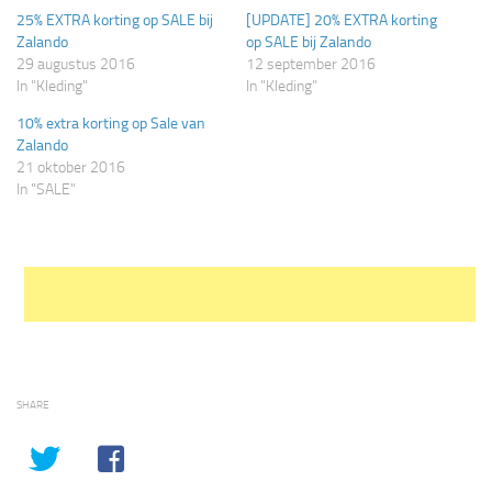
een
een
25% EXTRA korting op SALE bij
[UPDATE] 20% EXTRA korting
nieuw
nieuw
venster
venster
Zalando
op SALE bij Zalando
geopend)
geopend)
29 augustus 2016
12 september 2016
In "Kleding"
In "Kleding"
10% extra korting op Sale van
Zalando
21 oktober 2016
In "SALE"
SHARE