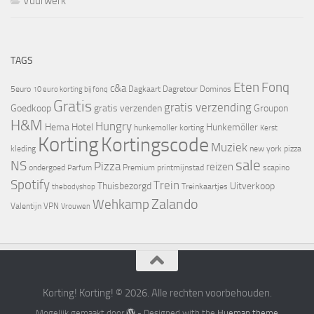
Vuurwerk
TAGS
Eten
Fonq
c&a
5euro
Dagkaart
Dagretour
Dominos
10 euro korting bij fonq
Gratis
gratis verzending
Goedkoop
gratis verzenden
Groupon
H&M
Hungry
Hema
Hotel
Hunkemöller
hunkemoller korting
Kerst
Korting
Kortingscode
Muziek
kleding
new york pizza
sale
NS
Pizza
reizen
ondergoed
Premium
printmijnstad
scapino
Parfum
Spotify
Trein
Thuisbezorgd
Uitverkoop
Treinkaartjes
thebodyshop
Zalando
Wehkamp
Valentijn
VPN
Vrouwen
Korting! Korting! © 2026. Alle rechten voorbehouden.
Mogelijk gemaakt door
- Designed with the
Hueman theme