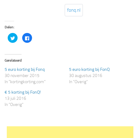
fonq.nl
Delen:
Klik
Klik
om
om
te
te
delen
delen
met
op
Twitter
Facebook
(Wordt
(Wordt
Gerelateerd
in
in
een
een
5 euro korting bij Fonq
5 euro korting bij FonQ
nieuw
nieuw
venster
venster
30 november 2015
30 augustus 2016
geopend)
geopend)
In "kortingkorting,com"
In "Overig"
€ 5 korting bij FonQ!
13 juli 2016
In "Overig"