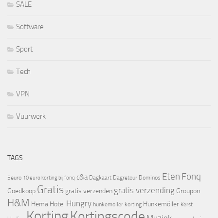
SALE
Software
Sport
Tech
VPN
Vuurwerk
TAGS
Eten
Fonq
c&a
5euro
Dagkaart
Dagretour
Dominos
10 euro korting bij fonq
Gratis
gratis verzending
Goedkoop
gratis verzenden
Groupon
H&M
Hungry
Hema
Hotel
Hunkemöller
hunkemoller korting
Kerst
Korting
Kortingscode