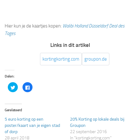
Hier kun je de kaartjes kopen:
Walibi Holland Düsseldorf Deal des
Tages
Links in dit artikel
kortingkorting.com
groupon.de
Delen:
Klik
Klik
om
om
te
te
delen
delen
met
op
Twitter
Facebook
(Wordt
(Wordt
Gerelateerd
in
in
een
een
5 euro korting op een
20% Korting op lokale deals bij
nieuw
nieuw
venster
venster
poster/kaart van je eigen stad
Groupon
geopend)
geopend)
of dorp
22 september 2016
28 april 2018
In "kortingkorting,com"