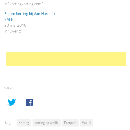
In "kortingkorting,com"
5 euro korting bij Van Haren! +
SALE
30 mei 2016
In "Overig"
SHARE
Tags:
Korting
korting op walibi
Pretpark
Walibi