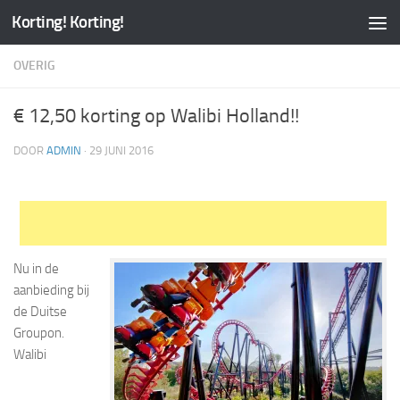
Korting! Korting!
OVERIG
€ 12,50 korting op Walibi Holland!!
DOOR
ADMIN
·
29 JUNI 2016
Nu in de
aanbieding bij
de Duitse
Groupon.
Walibi