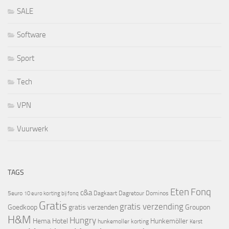
SALE
Software
Sport
Tech
VPN
Vuurwerk
TAGS
Eten
Fonq
c&a
5euro
Dagkaart
Dagretour
Dominos
10 euro korting bij fonq
Gratis
gratis verzending
Goedkoop
gratis verzenden
Groupon
H&M
Hungry
Hema
Hotel
Hunkemöller
hunkemoller korting
Kerst