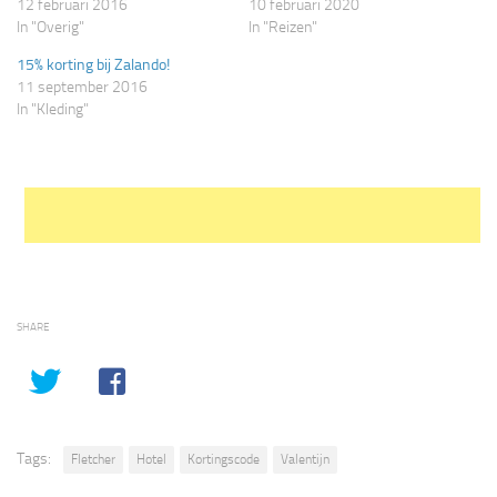
12 februari 2016
10 februari 2020
geopend)
geopend)
In "Overig"
In "Reizen"
15% korting bij Zalando!
11 september 2016
In "Kleding"
SHARE
Tags:
Fletcher
Hotel
Kortingscode
Valentijn