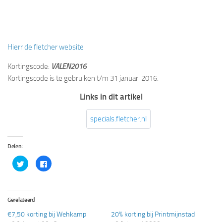
Hierr de fletcher website
Kortingscode:
VALEN2016
Kortingscode is te gebruiken t/m 31 januari 2016.
Links in dit artikel
specials.fletcher.nl
Delen:
Klik
Klik
om
om
te
te
delen
delen
met
op
Twitter
Facebook
(Wordt
(Wordt
Gerelateerd
in
in
een
een
€7,50 korting bij Wehkamp
20% korting bij Printmijnstad
nieuw
nieuw
venster
venster