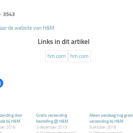
e:
3543
naar de website van H&M
Links in dit artikel
hm.com
hm.com
Klik
om
te
delen
op
er
Facebook
t
(Wordt
in
een
nieuw
rzending door
Gratis verzending
Alleen vandaag nog grati
er
venster
ode bij H&M
end)
geopend)
bestelling @ H&M
verzending bij H&M
ber 2016
2 december 2015
9 oktober 2016