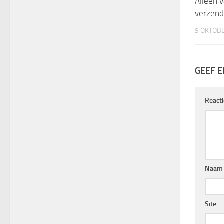
Alleen 
verzend
9 OKTOB
GEEF E
Reacti
Naa
Site