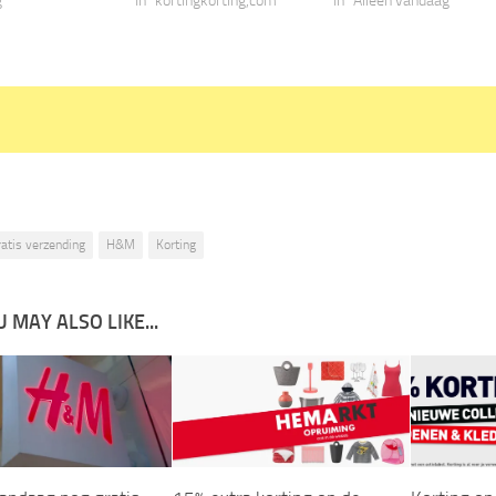
g"
In "kortingkorting,com"
In "Alleen vandaag"
ratis verzending
H&M
Korting
 MAY ALSO LIKE...