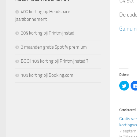
€4,90.
40% korting op Headspace
De cod
jaarabonnement
Ga nu 
20% korting bij Printmijnstad
3 maanden gratis Spotify premium
BOO! 10% korting bij Printmijnstad ?
10% korting bij Booking.com
Delen:
Klik
om
te
delen
met
Twitt
(Word
Gerelateerd
in
een
nieuw
Gratis ve
venst
kortingsc
geop
7 septem