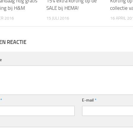
vandaag nog gratis
15% extra korting op de
Korting o
ing bij H&M
SALE bij HEMA!
collectie v
ER 2016
15 JULI 2016
16 APRIL 20
EN REACTIE
e
m
*
E-mail
*