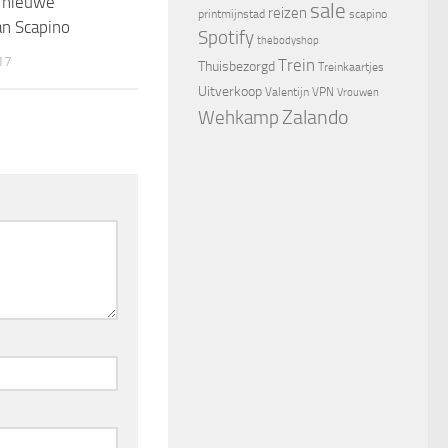
p nieuwe
sale
reizen
printmijnstad
scapino
an Scapino
Spotify
thebodyshop
17
Trein
Thuisbezorgd
Treinkaartjes
Uitverkoop
Valentijn
VPN
Vrouwen
Zalando
Wehkamp