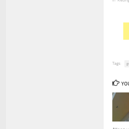
In "Kledin
Tags:
g
YOU