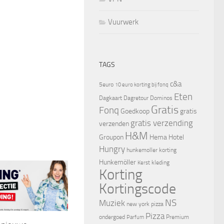
Vuurwerk
TAGS
c&a
5euro
10 euro korting bij fonq
Eten
Dagkaart
Dagretour
Dominos
Gratis
Fonq
Goedkoop
gratis
gratis verzending
verzenden
H&M
Groupon
Hema
Hotel
Hungry
hunkemoller korting
Hunkemöller
kleding
Kerst
Korting
Kortingscode
NS
Muziek
new york pizza
Pizza
ondergoed
Premium
Parfum